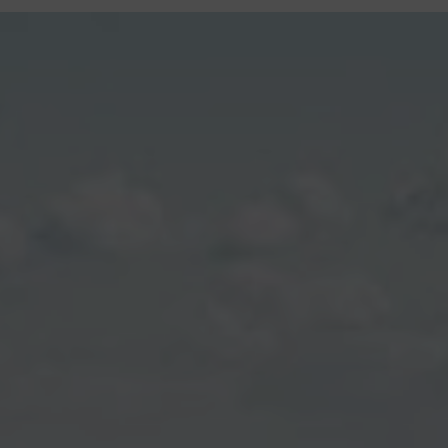
contenu
principal
Rdv CNI-PASSEPORT