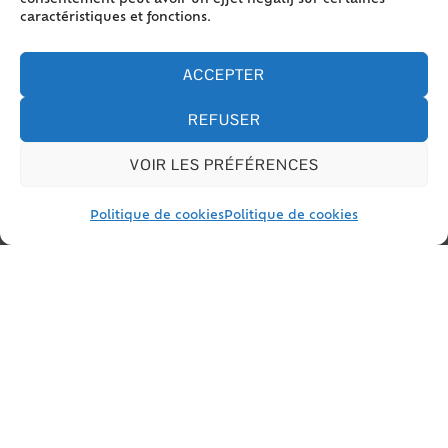
consentement peut avoir un effet négatif sur certaines
Tout replier
Tout déplier
caractéristiques et fonctions.
Vérifier les conditions à remplir
ACCEPTER
REFUSER
Faire le dossier de déclaration
de réintégration dans la
VOIR LES PRÉFÉRENCES
nationalité française
Politique de cookies
Politique de cookies
Envoyer la déclaration de
réintégration dans la nationalité
française
Si la déclaration est acceptée,
conserver une copie avec la
mention "enregistrée"
Si la déclaration est refusée,