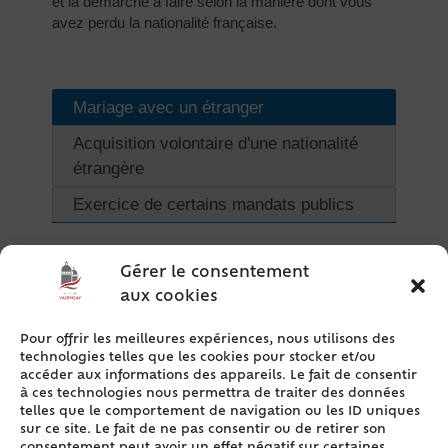
et la démarche à faire selon la manière dont vous
avez perdu la nationalité française.
Mariage avec un étranger
Acquisition volontaire d'une nationalité
étrangère
Exercice de certains mandats publics
Vous pouvez demander à être <span
Gérer le consentement
class="miseenevidence">réintégré</span> dans la
aux cookies
<span class="miseenevidence">nationalité
française</span> par <span
Pour offrir les meilleures expériences, nous utilisons des
class="miseenevidence">déclaration</span> si
technologies telles que les cookies pour stocker et/ou
vous l'avez <span
accéder aux informations des appareils. Le fait de consentir
class="miseenevidence">perdue</span> à la suite
à ces technologies nous permettra de traiter des données
d'un <span class="miseenevidence">mariage avec
telles que le comportement de navigation ou les ID uniques
sur ce site. Le fait de ne pas consentir ou de retirer son
un étranger</span>.