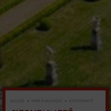
ACCUEIL
●
VIVRE À VALENÇAY
●
CITOYENNETÉ