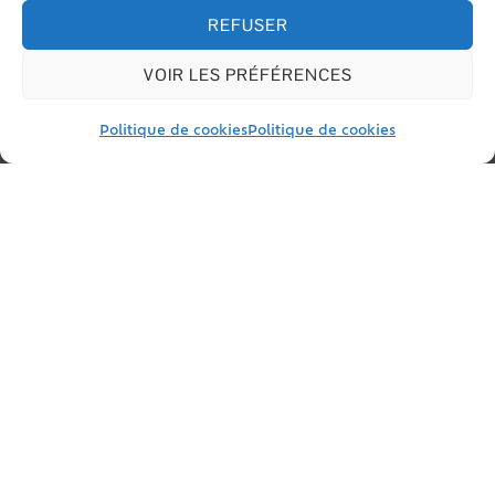
Questions ? Réponses !
REFUSER
Comment obtenir la nationalité française
VOIR LES PRÉFÉRENCES
?
Dans quels cas un enfant est-il
Français ?
Politique de cookies
Politique de cookies
Un enfant né apatride en
France devient-il Français ?
Peut-on franciser son nom et son
prénom en devenant Français ?
Et aussi
Naturalisation française par décret
Étranger - Europe
Nationalité française par mariage
Étranger - Europe
Déclaration de nationalité française de
l'ascendant d'un Français
Étranger - Europe