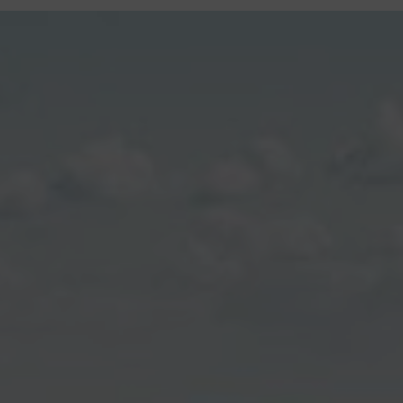
contenu
principal
Rdv CNI-PASSEPORT