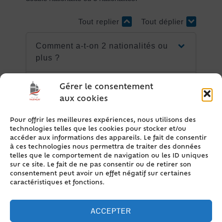
Tout replier
Tout déplier
Comment a-t-on 2 nationalités ou
plus ?
Quels sont les effets de la
Gérer le consentement
plurinationalité ?
aux cookies
Pour offrir les meilleures expériences, nous utilisons des
Peut-on perdre la
technologies telles que les cookies pour stocker et/ou
plurinationalité ?
accéder aux informations des appareils. Le fait de consentir
à ces technologies nous permettra de traiter des données
telles que le comportement de navigation ou les ID uniques
sur ce site. Le fait de ne pas consentir ou de retirer son
consentement peut avoir un effet négatif sur certaines
caractéristiques et fonctions.
Textes de référence
ACCEPTER