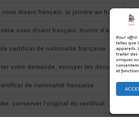
vous disant français, la joindre au formulaire
stice vous disant français, fournir d'autres do
Pour offrir
telles que 
 certificat de nationalité française
appareils. 
traiter de
uniques sur
éter votre demande, envoyer les documents dan
consentemen
et fonction
rtificat de nationalité française
ACCE
, conserver l'original du certificat
, faire un éventuel recours