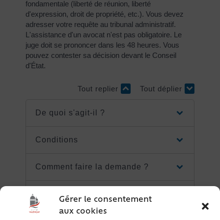
fondamentale (liberté de réunion, liberté
d'expression, droit de propriété, etc.). Vous devez
adresser votre requête au tribunal administratif.
L'assistance d'un avocat n'est pas obligatoire. Le
juge doit se prononcer dans les 48 heures. Vous
pouvez contester sa décision devant le Conseil
d'État.
Tout replier
Tout déplier
De quoi s'agit-il ?
Conditions
Comment faire la demande ?
Coût
Gérer le consentement
aux cookies