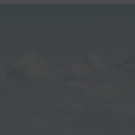
contenu
principal
Rdv CNI-PASSEPORT