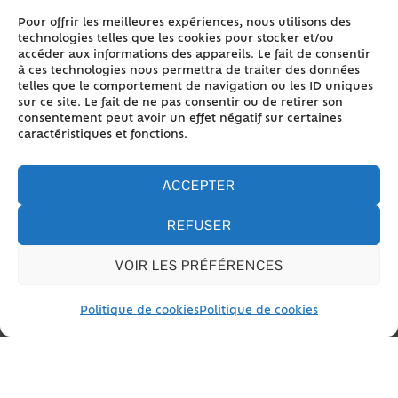
Instruction et décision
Pour offrir les meilleures expériences, nous utilisons des
technologies telles que les cookies pour stocker et/ou
Recours
accéder aux informations des appareils. Le fait de consentir
à ces technologies nous permettra de traiter des données
telles que le comportement de navigation ou les ID uniques
sur ce site. Le fait de ne pas consentir ou de retirer son
consentement peut avoir un effet négatif sur certaines
caractéristiques et fonctions.
Textes de référence
ACCEPTER
Questions ? Réponses !
REFUSER
Comment faire appliquer une décision
du juge administratif ?
VOIR LES PRÉFÉRENCES
Peut-on faire opposition à une décision
du juge administratif ?
Politique de cookies
Politique de cookies
La procédure en référé existe-t-elle
devant le tribunal administratif?
Peut-on demander la révision d'une
décision de justice administrative ?