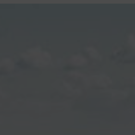
contenu
principal
Rdv CNI-PASSEPORT