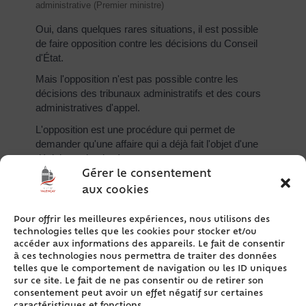
administrative (Premier ministre)
Oui, dans quelques rares situations, il est possible
de faire opposition contre les décisions du Conseil
d'État.
Mais l'opposition n'est pas possible contre les
décisions des tribunaux administratifs et des cours
administratives d'appel.
L'opposition est une procédure qui permet de
demander qu'une affaire qui a déjà fait l'objet d'une
décision soit rejugée.
Gérer le consentement
Vous pouvez faire opposition lorsque le juge a pris la
aux cookies
décision <span class="expression">par
défaut</span>, c'est-à-dire en votre absence, <span
Pour offrir les meilleures expériences, nous utilisons des
class="miseenevidence">et</span> dans les cas
technologies telles que les cookies pour stocker et/ou
suivants <Expression/> :
accéder aux informations des appareils. Le fait de consentir
Vous étiez absent lors de l'audience (pour un
à ces technologies nous permettra de traiter des données
telles que le comportement de navigation ou les ID uniques
motif valable) et n'avez pas pu faire
sur ce site. Le fait de ne pas consentir ou de retirer son
d'observations ou vous défendre
consentement peut avoir un effet négatif sur certaines
Aucune autre personne ayant le même intérêt