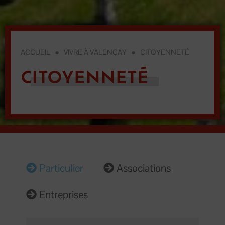
ACCUEIL
●
VIVRE À VALENÇAY
●
CITOYENNETÉ
CITOYENNETÉ
Particulier
Associations
Entreprises