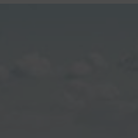
contenu
principal
Rdv CNI-PASSEPORT