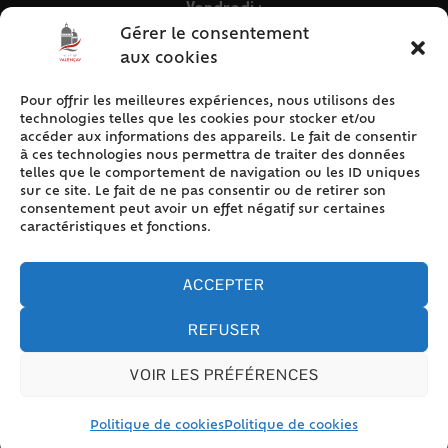
Vendredi :
9h – 12h & 13h30 – 16h30
Gérer le consentement
aux cookies
Pour offrir les meilleures expériences, nous utilisons des
ACCÈS RAPIDE
technologies telles que les cookies pour stocker et/ou
Accueil
accéder aux informations des appareils. Le fait de consentir
à ces technologies nous permettra de traiter des données
Contact
telles que le comportement de navigation ou les ID uniques
Plan du site
sur ce site. Le fait de ne pas consentir ou de retirer son
consentement peut avoir un effet négatif sur certaines
Mentions légales
caractéristiques et fonctions.
Traitement des données personnelles
Politique de cookies (UE)
ACCEPTER
REFUSER
VOIR LES PRÉFÉRENCES
Accessibilité
© 2024 Valencay - Propulsé par Utopia (site internet de
collectivités & GRC/GRU)
Politique de cookies
Politique de cookies