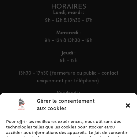
HORAIRES
Lundi, mardi :
9h – 12h & 13h30 – 17h
Mercredi :
9h – 12h & 13h30 – 19h
Jeudi :
9h – 12h
13h30 – 17h30 (fermeture au public – contact
uniquement par téléphone)
Vendredi :
9h – 12h & 13h30 – 16h30
Gérer le consentement
aux cookies
Pour offrir les meilleures expériences, nous utilisons des
ACCÈS RAPIDE
technologies telles que les cookies pour stocker et/ou
Accueil
accéder aux informations des appareils. Le fait de consentir