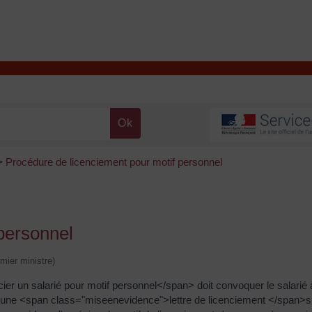
T
Contacter la mairie
DÉCOUVRIR VALENÇAY
MA MAIRIE
Procédure de licenciement pour motif personnel
>
personnel
emier ministre)
r un salarié pour motif personnel</span> doit convoquer le salarié
 une <span class="miseenevidence">lettre de licenciement </span>si