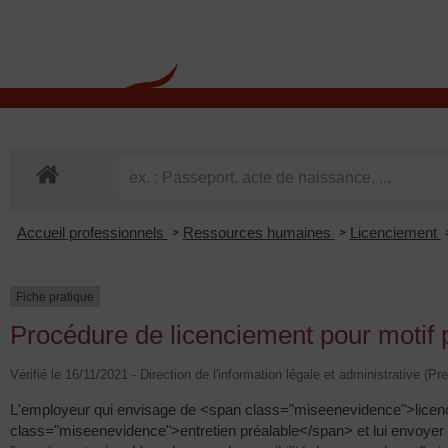
contenu
principal
Rdv CNI-PASSEPOR
Accueil professionnels
Ressources humaines
Licenciement
>
>
Fiche pratique
Procédure de licenciement pour motif 
Vérifié le 16/11/2021 - Direction de l'information légale et administrative (Pr
L'employeur qui envisage de <span class="miseenevidence">licencie
class="miseenevidence">entretien préalable</span> et lui envoyer