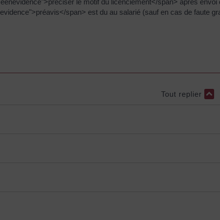
iseenevidence">préciser le motif du licenciement</span> après envoi de
evidence">préavis</span> est du au salarié (sauf en cas de faute gr
Tout replier