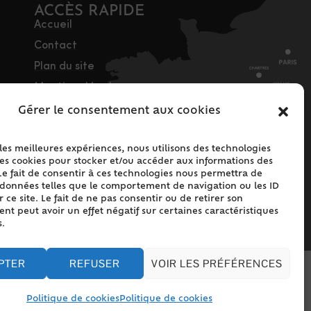
ACCÈS RAPIDE
Accueil
Contact
Plan du site
Mentions légales
Traitement des
Gérer le consentement aux cookies
données personnelles
Politique de cookies
 les meilleures expériences, nous utilisons des technologies
les cookies pour stocker et/ou accéder aux informations des
(UE)
Le fait de consentir à ces technologies nous permettra de
s données telles que le comportement de navigation ou les ID
 ce site. Le fait de ne pas consentir ou de retirer son
t peut avoir un effet négatif sur certaines caractéristiques
s.
PTER
REFUSER
VOIR LES PRÉFÉRENCES
Politique de cookies
Politique de cookies