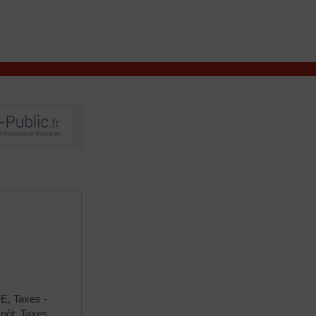
VIVRE À VALENÇAY
MES DÉMARCHES
FE,
Taxes -
mpôt,
Taxes