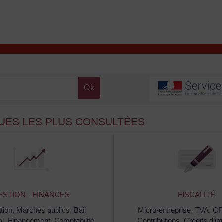
T
Contacter la mairie
DÉCOUVRIR VALENÇAY
MA MAIRIE
QUES LES PLUS CONSULTÉES
ESTION - FINANCES
FISCALITÉ
tion,
Marchés publics,
Bail
Micro-entreprise,
TVA,
C
al,
Financement,
Comptabilité,
Contributions,
Crédits d’i