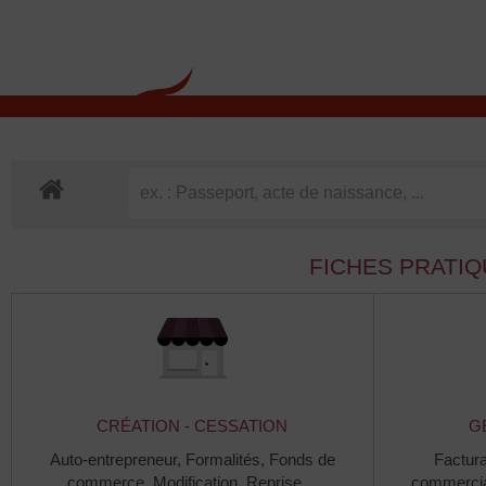
contenu
principal
Rdv CNI-PASSEPOR
FICHES PRATI
CRÉATION - CESSATION
G
Auto-entrepreneur,
Formalités,
Fonds de
Factura
commerce,
Modification,
Reprise…
commerci