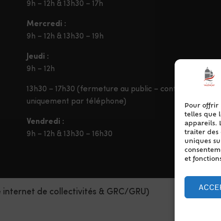
9h – 12h & 13h30 – 17h
Mercredi :
9h – 12h & 13h30 – 19h
Jeudi :
9h – 12h
13h30 – 17h30 (fermeture au public – contact
uniquement par téléphone)
Pour offrir
telles que 
Vendredi :
appareils. 
traiter de
9h – 12h & 13h30 – 16h30
uniques sur
consentemen
et fonction
ACCE
e internet de collectivités & GRC/GRU)