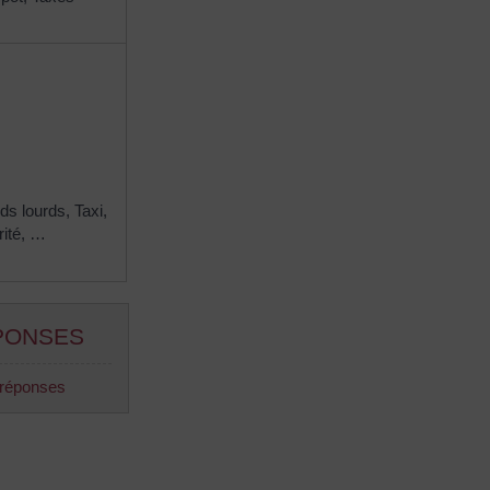
ds lourds,
Taxi,
ité, …
PONSES
 réponses