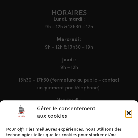
HORAIRES
Lundi, mardi :
9h – 12h & 13h30 – 17h
Mercredi :
9h – 12h & 13h30 – 19h
Jeudi :
9h – 12h
13h30 – 17h30 (fermeture au public – contact
uniquement par téléphone)
Vendredi :
9h – 12h & 13h30 – 16h30
Gérer le consentement
aux cookies
Pour offrir les meilleures expériences, nous utilisons des
ACCÈS RAPIDE
technologies telles que les cookies pour stocker et/ou