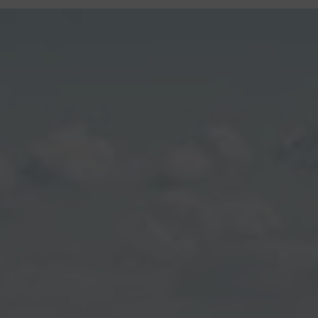
contenu
principal
Rdv CNI-PASSEPORT