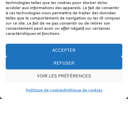
technologies telles que les cookies pour stocker et/ou
Où s’adresser ?
accéder aux informations des appareils. Le fait de consentir
à ces technologies nous permettra de traiter des données
telles que le comportement de navigation ou les ID uniques
Mairie
sur ce site. Le fait de ne pas consentir ou de retirer son
consentement peut avoir un effet négatif sur certaines
caractéristiques et fonctions.
L'officier de l'état civil donne à l'enfant un <span
class="miseenevidence">double nom, composé des
2 noms des parents accolés par ordre
ACCEPTER
alphabétique</span>.
REFUSER
Si un parent a lui même un double nom, l'officier ne
retient que le 1<Exposant>er</Exposant> pour
VOIR LES PRÉFÉRENCES
composer le nom de l'enfant.
Le nom donné à cet enfant s'impose aux enfants
suivants du couple.
Politique de cookies
Politique de cookies
Exemple
Si le nom du père est <span
class="miseenevidence">Susini</span> et le
nom de la mère est <span