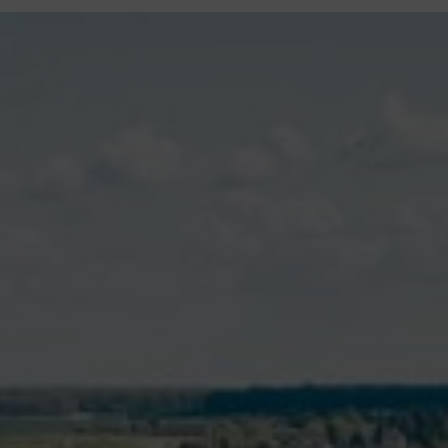
contenu
principal
Rdv CNI-PASSEPORT