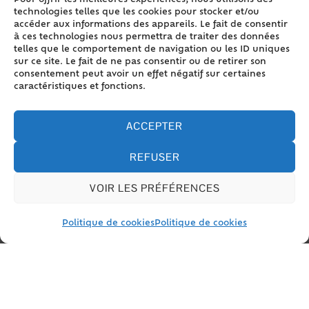
Pour offrir les meilleures expériences, nous utilisons des
technologies telles que les cookies pour stocker et/ou
demander des duplicatas, par exemple en cas de
accéder aux informations des appareils. Le fait de consentir
perte ou de vol. Le livret contient également des
à ces technologies nous permettra de traiter des données
textes portant sur le droit de la famille.
telles que le comportement de navigation ou les ID uniques
sur ce site. Le fait de ne pas consentir ou de retirer son
consentement peut avoir un effet négatif sur certaines
Délivrance à la naissance du 1er enfant
caractéristiques et fonctions.
Délivrance lors du mariage
Mise à jour : mariage, naissance, divorce,
ACCEPTER
décès...
Second livret lors d'une séparation
REFUSER
Perte, vol ou destruction du livret
VOIR LES PRÉFÉRENCES
Politique de cookies
Politique de cookies
Et aussi
Actes d'état civil
Papiers - Citoyenneté - Élections