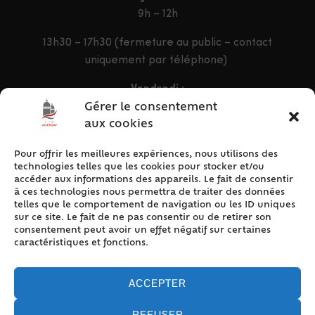
9h – 12h
13h30 – 17h30 (fermeture au public – contact
uniquement par téléphone)
Vendredi :
9h – 12h & 13h30 – 16h30
Gérer le consentement
aux cookies
Pour offrir les meilleures expériences, nous utilisons des
ACCÈS RAPIDE
technologies telles que les cookies pour stocker et/ou
Accueil
accéder aux informations des appareils. Le fait de consentir
à ces technologies nous permettra de traiter des données
Contact
telles que le comportement de navigation ou les ID uniques
Plan du site
sur ce site. Le fait de ne pas consentir ou de retirer son
consentement peut avoir un effet négatif sur certaines
Mentions légales
caractéristiques et fonctions.
Traitement des données personnelles
Politique de cookies (UE)
ACCEPTER
REFUSER