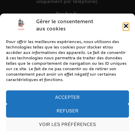
uniquement par téléphone)
Vendredi :
9h – 12h & 13h30 – 16h30
Gérer le consentement
aux cookies
Pour offrir les meilleures expériences, nous utilisons des
ACCÈS RAPIDE
technologies telles que les cookies pour stocker et/ou
Accueil
accéder aux informations des appareils. Le fait de consentir
à ces technologies nous permettra de traiter des données
Contact
telles que le comportement de navigation ou les ID uniques
Plan du site
sur ce site. Le fait de ne pas consentir ou de retirer son
consentement peut avoir un effet négatif sur certaines
Mentions légales
caractéristiques et fonctions.
Traitement des données personnelles
Politique de cookies (UE)
ACCEPTER
REFUSER
VOIR LES PRÉFÉRENCES
Accessibilité
© 2024 Valencay - Propulsé par Utopia (site internet de