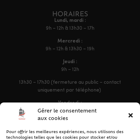
HORAIRES
Lundi, mardi :
9h – 12h & 13h30 – 17h
Mercredi :
9h – 12h & 13h30 – 19h
Jeudi :
9h – 12h
13h30 – 17h30 (fermeture au public – contact
uniquement par téléphone)
Vendredi :
9h – 12h & 13h30 – 16h30
Gérer le consentement
aux cookies
Pour offrir les meilleures expériences, nous utilisons des
ACCÈS RAPIDE
technologies telles que les cookies pour stocker et/ou