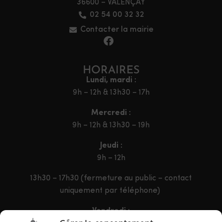
36600 – VALENÇAY
02 54 00 32 32
Contacter la mairie
HORAIRES
Lundi, mardi :
9h – 12h & 13h30 – 17h
Mercredi :
9h – 12h & 13h30 – 19h
Jeudi :
9h – 12h
13h30 – 17h30 (fermeture au public – contact
uniquement par téléphone)
Vendredi :