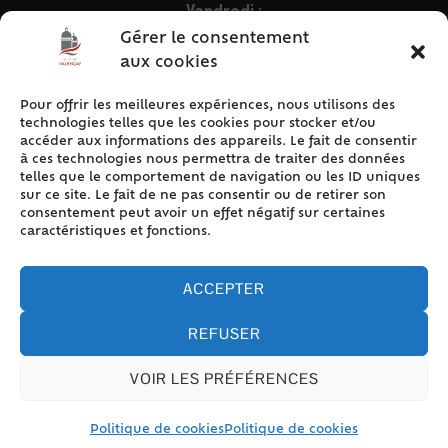
Vendredi :
9h – 12h & 13h30 – 16h30
Gérer le consentement
aux cookies
Pour offrir les meilleures expériences, nous utilisons des
ACCÈS RAPIDE
technologies telles que les cookies pour stocker et/ou
Accueil
accéder aux informations des appareils. Le fait de consentir
à ces technologies nous permettra de traiter des données
Contact
telles que le comportement de navigation ou les ID uniques
Plan du site
sur ce site. Le fait de ne pas consentir ou de retirer son
consentement peut avoir un effet négatif sur certaines
Mentions légales
caractéristiques et fonctions.
Traitement des données personnelles
Politique de cookies (UE)
ACCEPTER
REFUSER
VOIR LES PRÉFÉRENCES
Accessibilité
© 2024 Valencay - Propulsé par Utopia (site internet de
collectivités & GRC/GRU)
Politique de cookies
Politique de cookies