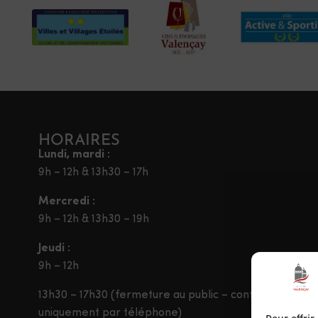
HORAIRES
Lundi, mardi :
9h – 12h & 13h30 – 17h
Mercredi :
9h – 12h & 13h30 – 19h
Jeudi :
9h – 12h
13h30 – 17h30 (fermeture au public – contact
uniquement par téléphone)