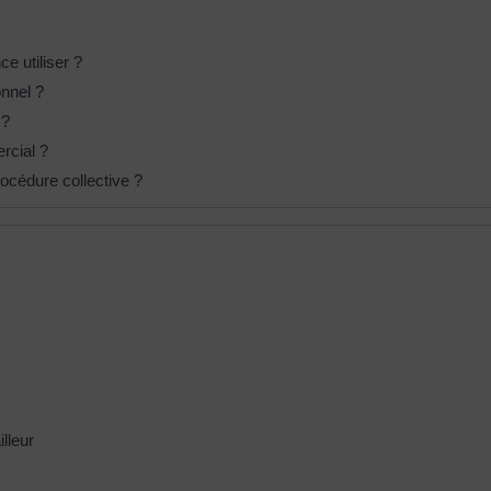
ce utiliser ?
onnel ?
 ?
rcial ?
rocédure collective ?
lleur