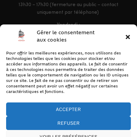
13h30 – 17h30 (fermeture au public – contact
uniquement par téléphone)
Vendredi :
9h – 12h & 13h30 – 16h30
Gérer le consentement
aux cookies
Pour offrir les meilleures expériences, nous utilisons des
ACCÈS RAPIDE
technologies telles que les cookies pour stocker et/ou
Accueil
accéder aux informations des appareils. Le fait de consentir
à ces technologies nous permettra de traiter des données
Contact
telles que le comportement de navigation ou les ID uniques
Plan du site
sur ce site. Le fait de ne pas consentir ou de retirer son
consentement peut avoir un effet négatif sur certaines
Mentions légales
caractéristiques et fonctions.
Traitement des données personnelles
Politique de cookies (UE)
ACCEPTER
REFUSER
VOIR LES PRÉFÉRENCES