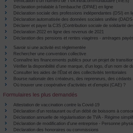
Vérification d'un numéro de TVA intracommunautaire (VIES)
Déclaration préalable à l'embauche (DPAE) en ligne
Déclaration sociale des professions indépendantes (DSI) en l
Déclaration automatisée des données sociales unifiée (DADS
Déclarer et payer la C3S (Contribution sociale de solidarité de
Déclaration 2022 en ligne des revenus de 2021
Déclaration des pensions et rentes viagères - arrérages payé
Savoir si une activité est réglementée
Rechercher une convention collective
Connaître les financements publics pour un projet de transitio
Vérifier la disponibilité d'une marque, d'un logo, d'un nom de 
Consulter les aides de l'État et des collectivités territoriales
Bourse nationale des créateurs, des repreneurs, des cédants d
Où trouver une coopérative d'activités et d'emploi (CAE) ?
Formulaires les plus demandés
Attestation de vaccination contre la Covid‑19
Déclaration d'un restaurant ou d'un débit de boissons à con
Déclaration annuelle de régularisation de TVA - Régime simplif
Déclaration de modification d'une entreprise - Personne phys
Déclaration des honoraires ou commissions