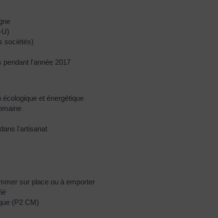
igne
-U)
s sociétés)
s pendant l'année 2017
n écologique et énergétique
domaine
ans l'artisanat
sommer sur place ou à emporter
ié
ique (P2 CM)