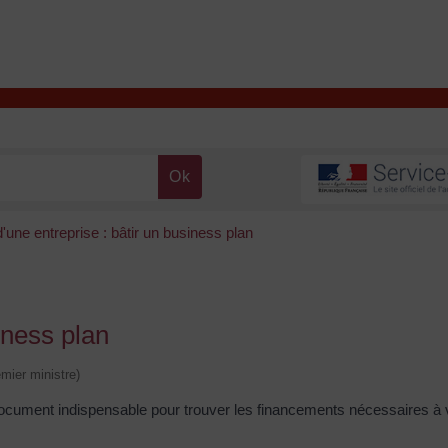
T
Contacter la mairie
DÉCOUVRIR VALENÇAY
MA MAIRIE
'une entreprise : bâtir un business plan
iness plan
emier ministre)
ument indispensable pour trouver les financements nécessaires à v