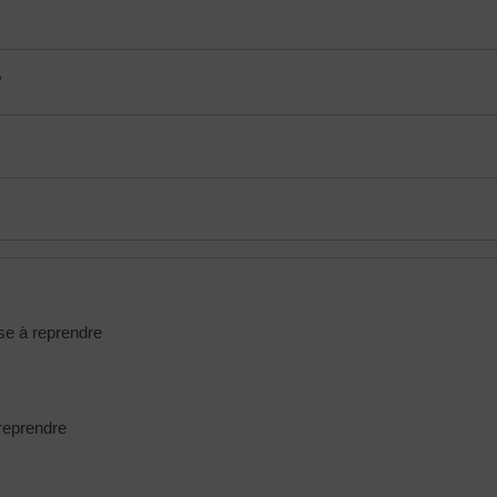
?
ise à reprendre
 reprendre