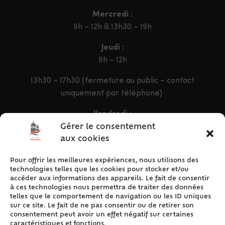
Mercredi :
9h – 12h & 13h30 – 19h
Jeudi :
9h – 12h
13h30 – 17h30 (fermeture au public – contact
uniquement par téléphone)
Vendredi :
9h – 12h & 13h30 – 16h30
Gérer le consentement
aux cookies
Pour offrir les meilleures expériences, nous utilisons des
ACCÈS RAPIDE
technologies telles que les cookies pour stocker et/ou
Accueil
accéder aux informations des appareils. Le fait de consentir
à ces technologies nous permettra de traiter des données
Contact
telles que le comportement de navigation ou les ID uniques
Plan du site
sur ce site. Le fait de ne pas consentir ou de retirer son
consentement peut avoir un effet négatif sur certaines
Mentions légales
caractéristiques et fonctions.