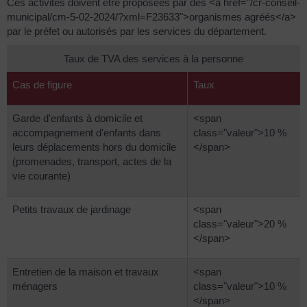
Ces activités doivent être proposées par des <a href="/cr-conseil-
municipal/cm-5-02-2024/?xml=F23633">organismes agréés</a>
par le préfet ou autorisés par les services du département.
Taux de TVA des services à la personne
Cas de figure
Taux
Garde d'enfants à domicile et
<span
accompagnement d'enfants dans
class="valeur">10 %
leurs déplacements hors du domicile
</span>
(promenades, transport, actes de la
vie courante)
Petits travaux de jardinage
<span
class="valeur">20 %
</span>
Entretien de la maison et travaux
<span
ménagers
class="valeur">10 %
</span>