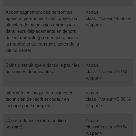
Accompagnement des personnes
<span
âgées et personnes handicapées ou
class="valeur">5,50 %
atteintes de pathologies chroniques
</span>
dans leurs déplacements en dehors
de leur domicile (promenades, aide à
la mobilité et au transport, actes de la
vie courante)
Soins d'esthétique à domicile pour les
<span
personnes dépendantes
class="valeur">10 %
</span>
Interprète en langue des signes et
<span
technicien de l'écrit et codeur en
class="valeur">5,50 %
langage parlé complété
</span>
Cours à domicile (hors soutien
<span
scolaire)
class="valeur">20 %
</span>