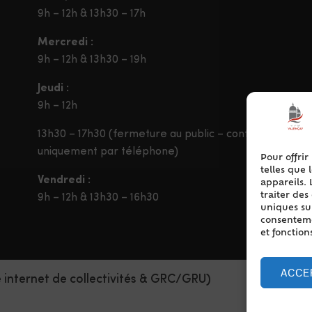
9h – 12h & 13h30 – 17h
Mercredi :
9h – 12h & 13h30 – 19h
Jeudi :
9h – 12h
13h30 – 17h30 (fermeture au public – contact
uniquement par téléphone)
Pour offrir
telles que 
Vendredi :
appareils. 
traiter de
9h – 12h & 13h30 – 16h30
uniques sur
consentemen
et fonction
ACCE
e internet de collectivités & GRC/GRU)