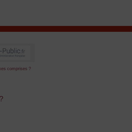
VIVRE À VALENÇAY
MES DÉMARCHES
axes comprises ?
?