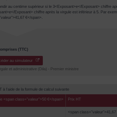
arrondir au centime supérieur si le 3<Exposant>e</Exposant> chiffre apr
osant>e</Exposant> chiffre après la virgule est inférieur à 5. Par exem
"valeur">41,67 €</span>.
 comprises (TTC)
céder au simulateur
égale et administrative (Dila) - Premier ministre
 à l'aide de la formule de calcul suivante
 de <span class="valeur">50 €</span>
Prix HT
<span class="valeur">41,67