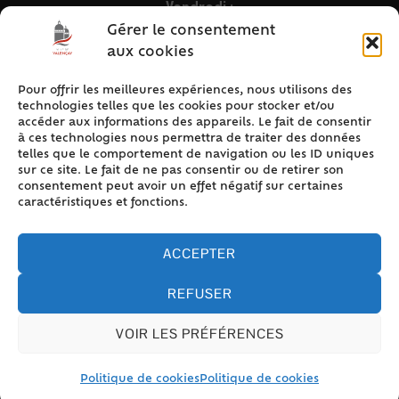
Vendredi :
9h – 12h & 13h30 – 16h30
Gérer le consentement
aux cookies
Pour offrir les meilleures expériences, nous utilisons des
ACCÈS RAPIDE
technologies telles que les cookies pour stocker et/ou
Accueil
accéder aux informations des appareils. Le fait de consentir
à ces technologies nous permettra de traiter des données
Contact
telles que le comportement de navigation ou les ID uniques
Plan du site
sur ce site. Le fait de ne pas consentir ou de retirer son
consentement peut avoir un effet négatif sur certaines
Mentions légales
caractéristiques et fonctions.
Traitement des données personnelles
Politique de cookies (UE)
ACCEPTER
REFUSER
VOIR LES PRÉFÉRENCES
Accessibilité
© 2024 Valencay - Propulsé par Utopia (site internet de
collectivités & GRC/GRU)
Politique de cookies
Politique de cookies