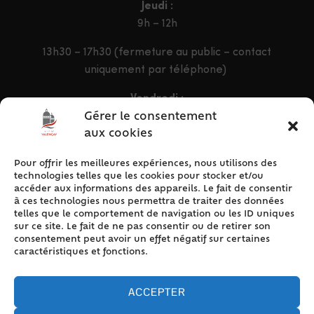
Jeudi :
9h – 12h
13h30 – 17h30 (fermeture au public – contact
uniquement par téléphone)
Vendredi :
9h – 12h & 13h30 – 16h30
Gérer le consentement
aux cookies
Pour offrir les meilleures expériences, nous utilisons des
ACCÈS RAPIDE
technologies telles que les cookies pour stocker et/ou
Accueil
accéder aux informations des appareils. Le fait de consentir
à ces technologies nous permettra de traiter des données
Contact
telles que le comportement de navigation ou les ID uniques
Plan du site
sur ce site. Le fait de ne pas consentir ou de retirer son
consentement peut avoir un effet négatif sur certaines
Mentions légales
caractéristiques et fonctions.
Traitement des données personnelles
Politique de cookies (UE)
ACCEPTER