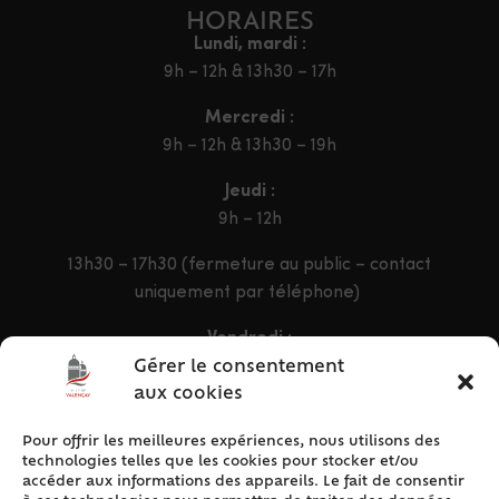
HORAIRES
Lundi, mardi :
9h – 12h & 13h30 – 17h
Mercredi :
9h – 12h & 13h30 – 19h
Jeudi :
9h – 12h
13h30 – 17h30 (fermeture au public – contact
uniquement par téléphone)
Vendredi :
9h – 12h & 13h30 – 16h30
Gérer le consentement
aux cookies
Pour offrir les meilleures expériences, nous utilisons des
ACCÈS RAPIDE
technologies telles que les cookies pour stocker et/ou
Accueil
accéder aux informations des appareils. Le fait de consentir