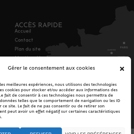
ACCÈS RAPIDE
Accueil
Contact
Plan du site
Mentions légales
Traitement des
Gérer le consentement aux cookies
données personnelles
Politique de cookies
 les meilleures expériences, nous utilisons des technologies
les cookies pour stocker et/ou accéder aux informations des
(UE)
Le fait de consentir à ces technologies nous permettra de
s données telles que le comportement de navigation ou les ID
 ce site. Le fait de ne pas consentir ou de retirer son
t peut avoir un effet négatif sur certaines caractéristiques
s.