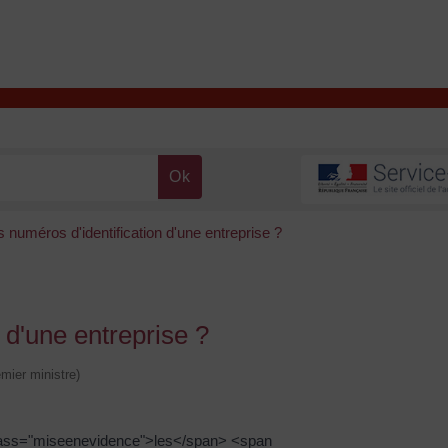
T
Contacter la mairie
DÉCOUVRIR VALENÇAY
MA MAIRIE
s numéros d'identification d'une entreprise ?
 d'une entreprise ?
emier ministre)
lass="miseenevidence">les</span> <span