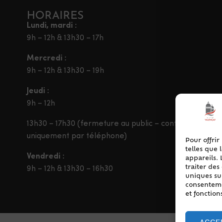
HORAIRES
Lundi, mardi :
9h – 12h & 13h30 – 17h
Mercredi :
9h – 12h & 13h30 – 19h
Jeudi :
9h – 12h
13h30 – 17h30 (fermeture au public – contact
uniquement par téléphone)
Pour offrir
telles que 
Vendredi :
appareils. 
traiter de
9h – 12h & 13h30 – 16h30
uniques sur
consentemen
et fonction