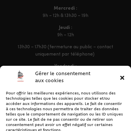
Mercredi :
9h – 12h & 13h30 – 19h
Jeudi :
9h – 12h
13h30 – 17h30 (fermeture au public – contact
uniquement par téléphone)
Vendredi :
9h – 12h & 13h30 – 16h30
Gérer le consentement
aux cookies
Pour offrir les meilleures expériences, nous utilisons des
ACCÈS RAPIDE
technologies telles que les cookies pour stocker et/ou
Accueil
accéder aux informations des appareils. Le fait de consentir
à ces technologies nous permettra de traiter des données
Contact
telles que le comportement de navigation ou les ID uniques
Plan du site
sur ce site. Le fait de ne pas consentir ou de retirer son
consentement peut avoir un effet négatif sur certaines
Mentions légales
caractéristiques et fonctions.