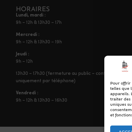
HORAIRES
Lundi, mardi :
9h – 12h & 13h30 – 17h
Mercredi :
9h – 12h & 13h30 – 19h
Jeudi :
9h – 12h
13h30 – 17h30 (fermeture au public – contact
uniquement par téléphone)
Pour offrir
telles que 
Vendredi :
appareils. 
traiter de
9h – 12h & 13h30 – 16h30
uniques sur
consentemen
et fonction