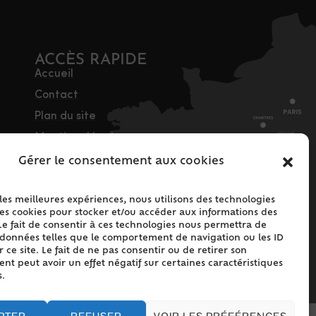
ACCÈS RAPIDE
Accueil
Contact
Plan du site
Mentions légales
Traitement des
Gérer le consentement aux cookies
données personnelles
Politique de cookies
 les meilleures expériences, nous utilisons des technologies
les cookies pour stocker et/ou accéder aux informations des
(UE)
Le fait de consentir à ces technologies nous permettra de
s données telles que le comportement de navigation ou les ID
 ce site. Le fait de ne pas consentir ou de retirer son
t peut avoir un effet négatif sur certaines caractéristiques
s.