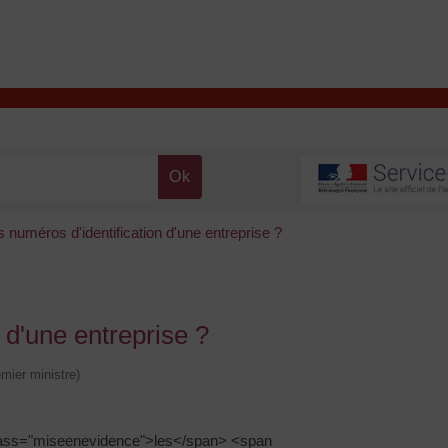
T
Contacter la mairie
DÉCOUVRIR VALENÇAY
MA MAIRIE
s numéros d'identification d'une entreprise ?
 d'une entreprise ?
emier ministre)
lass="miseenevidence">les</span> <span