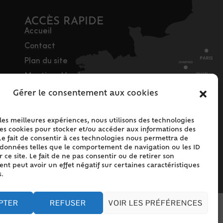
ACCÈS RAPIDE
Accueil
Contact
Plan du site
Mentions légales
Traitement des
Gérer le consentement aux cookies
données personnelles
Politique de cookies
 les meilleures expériences, nous utilisons des technologies
(UE)
les cookies pour stocker et/ou accéder aux informations des
Le fait de consentir à ces technologies nous permettra de
s données telles que le comportement de navigation ou les ID
 ce site. Le fait de ne pas consentir ou de retirer son
t peut avoir un effet négatif sur certaines caractéristiques
s.
PTER
REFUSER
VOIR LES PRÉFÉRENCES