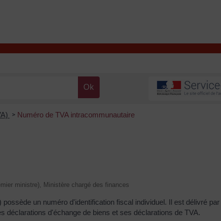
T
Contacter la mairie
DÉCOUVRIR VALENÇAY
MA MAIRIE
VA)
Numéro de TVA intracommunautaire
>
remier ministre), Ministère chargé des finances
ossède un numéro d'identification fiscal individuel. Il est délivré par
 ses déclarations d'échange de biens et ses déclarations de TVA.