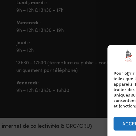
Lundi, mardi :
9h – 12h & 13h30 – 17h
Mercredi :
9h – 12h & 13h30 – 19h
Jeudi :
9h – 12h
13h30 – 17h30 (fermeture au public – contact
uniquement par téléphone)
Pour offrir
telles que 
Vendredi :
appareils. 
traiter de
9h – 12h & 13h30 – 16h30
uniques sur
consentemen
et fonction
ACCE
e internet de collectivités & GRC/GRU)