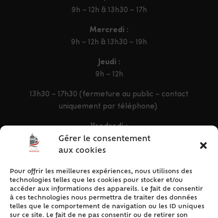
9h – 12h & 13h30 – 17h
Mercredi :
9h – 12h & 13h30 – 19h
Jeudi :
9h – 12h
13h30 – 17h30 (fermeture au public – contact
uniquement par téléphone)
Vendredi :
9h – 12h & 13h30 – 16h30
Gérer le consentement
aux cookies
Pour offrir les meilleures expériences, nous utilisons des
ACCÈS RAPIDE
technologies telles que les cookies pour stocker et/ou
Accueil
accéder aux informations des appareils. Le fait de consentir
à ces technologies nous permettra de traiter des données
Contact
telles que le comportement de navigation ou les ID uniques
Plan du site
sur ce site. Le fait de ne pas consentir ou de retirer son