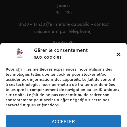
Jeudi :
9h – 12h
13h30 – 17h30 (fermeture au public – contact
uniquement par téléphone)
Vendredi :
9h – 12h & 13h30 – 16h30
Gérer le consentement
aux cookies
Pour offrir les meilleures expériences, nous utilisons des
ACCÈS RAPIDE
technologies telles que les cookies pour stocker et/ou
Accueil
accéder aux informations des appareils. Le fait de consentir
à ces technologies nous permettra de traiter des données
Contact
telles que le comportement de navigation ou les ID uniques
Plan du site
sur ce site. Le fait de ne pas consentir ou de retirer son
consentement peut avoir un effet négatif sur certaines
Mentions légales
caractéristiques et fonctions.
Traitement des données personnelles
Politique de cookies (UE)
ACCEPTER