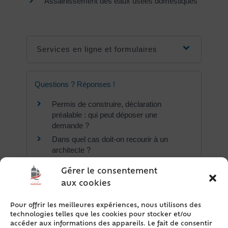
Assainissement des eaux usées domestiques
Services en ligne et formulaires
Questions ? Réponses !
Permis de construire, déclaration
préalable : qui peut déposer une
demande ?
Dans quel cas doit-on recourir à un
architecte ?
Surface de plancher d'une
Gérer le consentement
construction : quelles sont les règles de
aux cookies
calcul ?
Comment consulter le cadastre ?
Pour offrir les meilleures expériences, nous utilisons des
Quelle est la durée de validité d'une
technologies telles que les cookies pour stocker et/ou
autorisation ?
accéder aux informations des appareils. Le fait de consentir