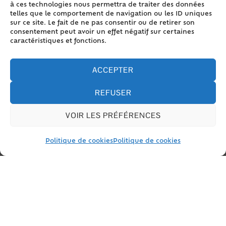
à ces technologies nous permettra de traiter des données
Comment transformer un local en
telles que le comportement de navigation ou les ID uniques
logement ?
sur ce site. Le fait de ne pas consentir ou de retirer son
Infraction aux règles d'urbanisme :
consentement peut avoir un effet négatif sur certaines
caractéristiques et fonctions.
quels sont les délais de prescription ?
Quelles sont les règles pour construire
une clôture ?
ACCEPTER
Doit-on obtenir une autorisation
REFUSER
d'urbanisme pour construire une cave ?
Peut-on transformer un sous-sol en
VOIR LES PRÉFÉRENCES
logement pour le louer ?
À quoi sert l'alignement individuel d'un
bien immobilier ?
Politique de cookies
Politique de cookies
Quelle est la hauteur réglementaire d'un
garde-corps ?
Quelles démarches effectuer pour
construire un puits dans son jardin ?
Faut-il une autorisation d'urbanisme
pour installer un abri de jardin ?