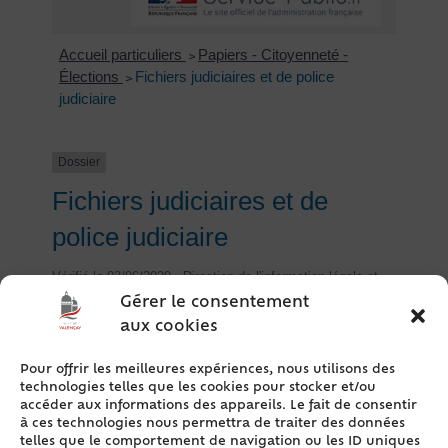
Accueil particuliers
Papiers - Citoyenneté -
>
Élections
Fichiers judiciaires et de police
>
judiciaire
Dossier
Fichiers judiciaires et de
police judiciaire
Vérifié le 03/06/2020 - Direction de l'information légale et
administrative (Premier ministre)
Gérer le consentement
aux cookies
Traitement d'antécédents judiciaires (Taj)
Fichier des personnes recherchées (FPR)
Pour offrir les meilleures expériences, nous utilisons des
Fichier national automatisé des empreintes
technologies telles que les cookies pour stocker et/ou
génétiques (Fnaeg)
accéder aux informations des appareils. Le fait de consentir
à ces technologies nous permettra de traiter des données
Fichier automatisé des empreintes digitales
telles que le comportement de navigation ou les ID uniques