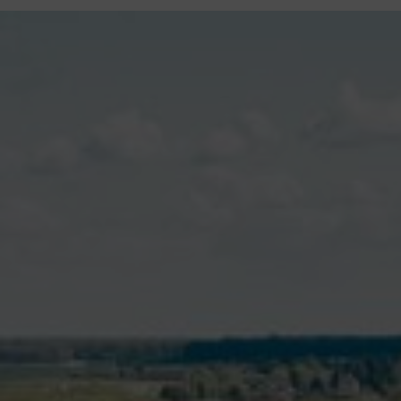
contenu
principal
Rdv CNI-PASSEPORT