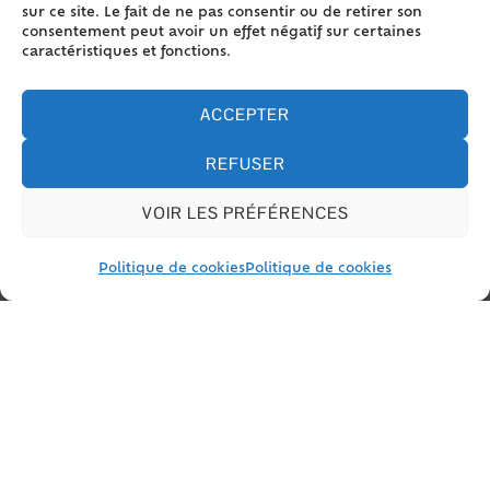
(Faed)
sur ce site. Le fait de ne pas consentir ou de retirer son
consentement peut avoir un effet négatif sur certaines
Fichier des auteurs d'infractions sexuelles ou
caractéristiques et fonctions.
violentes (Fijais)
Fichier des auteurs d'infractions terroristes
ACCEPTER
(Fijait)
REFUSER
VOIR LES PRÉFÉRENCES
Et aussi
Fichiers bancaires
Politique de cookies
Politique de cookies
Argent - Impôts - Consommation
©
Direction de l'information légale et administrative