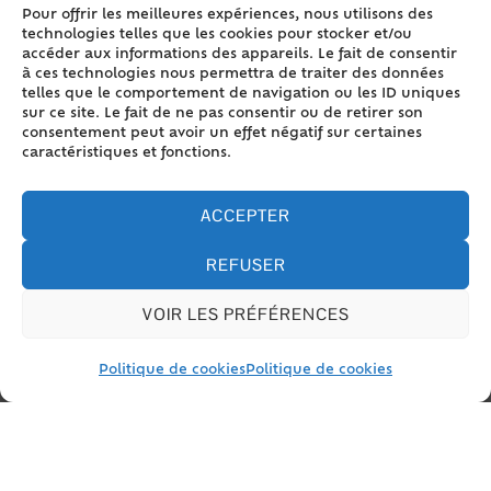
administrative (Premier ministre)
Pour offrir les meilleures expériences, nous utilisons des
technologies telles que les cookies pour stocker et/ou
Virement bancaire
accéder aux informations des appareils. Le fait de consentir
Prélèvement bancaire
à ces technologies nous permettra de traiter des données
telles que le comportement de navigation ou les ID uniques
Mandat
sur ce site. Le fait de ne pas consentir ou de retirer son
consentement peut avoir un effet négatif sur certaines
caractéristiques et fonctions.
ACCEPTER
©
Direction de l'information légale et administrative
REFUSER
VOIR LES PRÉFÉRENCES
Politique de cookies
Politique de cookies