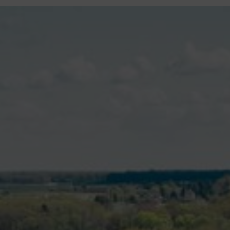
contenu
principal
Rdv CNI-PASSEPORT