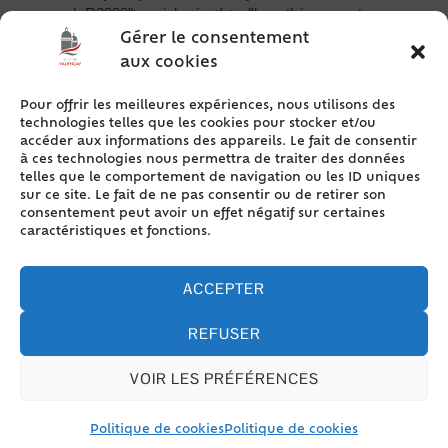
xml=R2980">mainlevée</a> d'hypothèque peut se
faire en accord avec votre banque, ou, si aucun
Gérer le consentement
accord n'est possible, sur décision de justice.
aux cookies
1. Demande d'accord avec votre banque
Pour offrir les meilleures expériences, nous utilisons des
Cet accord doit obligatoirement prendre la forme
technologies telles que les cookies pour stocker et/ou
d'un <a href="/vivre-a-valencay/citoyennete-
accéder aux informations des appareils. Le fait de consentir
valencay/?xml=R17851">acte authentique</a> fait
à ces technologies nous permettra de traiter des données
telles que le comportement de navigation ou les ID uniques
par un notaire.
sur ce site. Le fait de ne pas consentir ou de retirer son
Les frais de cet acte sont à votre charge.
consentement peut avoir un effet négatif sur certaines
caractéristiques et fonctions.
Où s’adresser ?
ACCEPTER
Notaire
REFUSER
Le notaire présente ensuite cet <span
class="expression">acte de mainlevée</span> au
VOIR LES PRÉFÉRENCES
service de publicité foncière concerné.
Ce service radie alors <span
Politique de cookies
Politique de cookies
class="expression">l'inscription