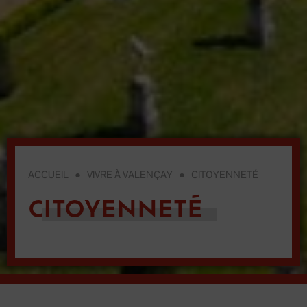
ACCUEIL
●
VIVRE À VALENÇAY
●
CITOYENNETÉ
CITOYENNETÉ