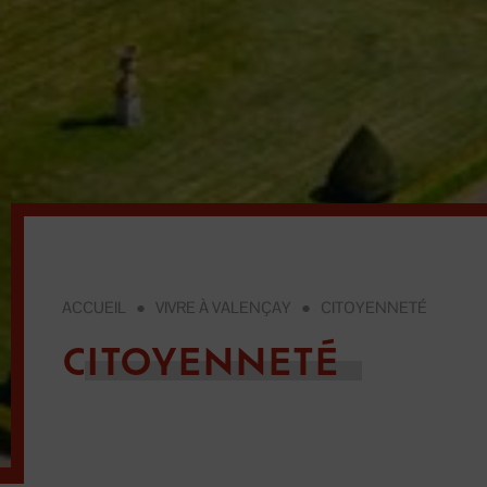
ACCUEIL
●
VIVRE À VALENÇAY
●
CITOYENNETÉ
CITOYENNETÉ