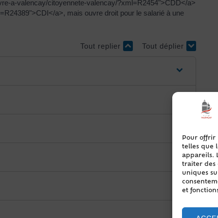
f="/vivre-a-valencay/citoyennete-valencay/?xml=R2454">CDD</a>
=R24389">CDI</a>, mais ouvre droit pour le salarié à une
Tout replier
Tout déplier
Pour offrir
telles que 
appareils. 
traiter de
uniques sur
consentemen
et fonction