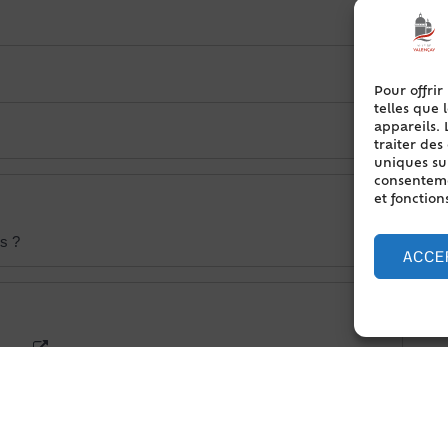
Pour offrir
telles que 
appareils. 
traiter de
uniques sur
consentemen
et fonction
es ?
ACCE
anger