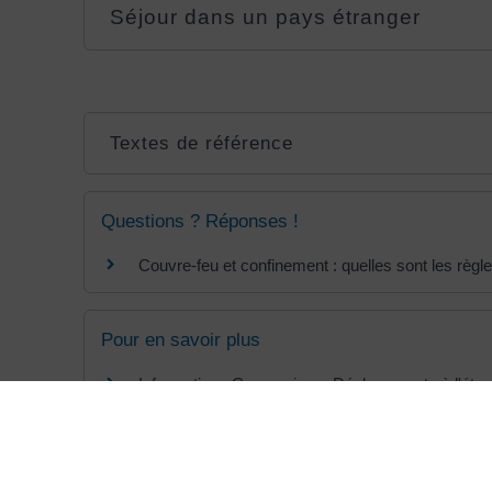
Séjour dans un pays étranger
Textes de référence
Questions ? Réponses !
Couvre-feu et confinement : quelles sont les règl
Pour en savoir plus
Informations Coronavirus : Déplacements à l'étr
Ministère chargé de l'intérieur
Règles de voyages depuis et vers l'étranger
Ministère chargé de l'intérieur