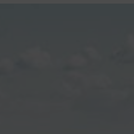
contenu
principal
Rdv CNI-PASSEPORT