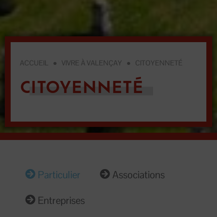
ACCUEIL
●
VIVRE À VALENÇAY
●
CITOYENNETÉ
CITOYENNETÉ
Particulier
Associations
Entreprises