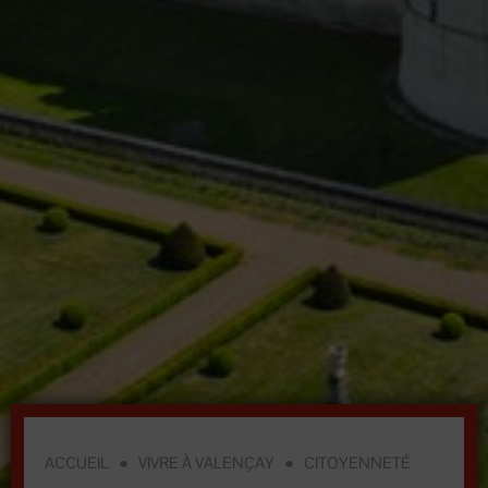
ACCUEIL
●
VIVRE À VALENÇAY
●
CITOYENNETÉ