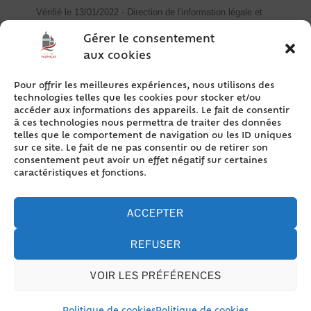
Vérifié le 13/01/2022 - Direction de l'information légale et
administrative (Premier ministre)
Gérer le consentement
L'employeur peut demander au salarié de changer
aux cookies
de lieu de travail. L'accord préalable du salarié peut
être obligatoire, notamment en cas de modification
Pour offrir les meilleures expériences, nous utilisons des
du contrat de travail, de la localisation du nouveau
technologies telles que les cookies pour stocker et/ou
lieu de travail ou du statut du salarié. Le salarié ayant
accéder aux informations des appareils. Le fait de consentir
des fonctions représentatives dans l'entreprise (<a
à ces technologies nous permettra de traiter des données
href="/vivre-a-valencay/citoyennete-valencay/?
telles que le comportement de navigation ou les ID uniques
sur ce site. Le fait de ne pas consentir ou de retirer son
xml=R54653">salarié protégé</a>) bénéficie d'une
consentement peut avoir un effet négatif sur certaines
protection spéciale.
caractéristiques et fonctions.
ACCEPTER
Cas général
REFUSER
Salarié protégé
VOIR LES PRÉFÉRENCES
Tout replier
Tout déplier