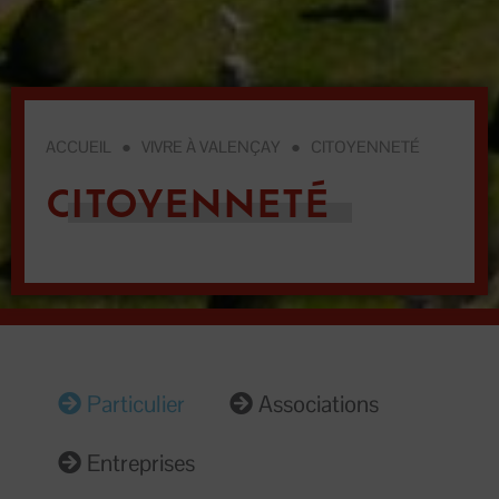
ACCUEIL
●
VIVRE À VALENÇAY
●
CITOYENNETÉ
CITOYENNETÉ
Particulier
Associations
Entreprises