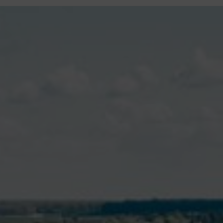
contenu
principal
Rdv CNI-PASSEPORT