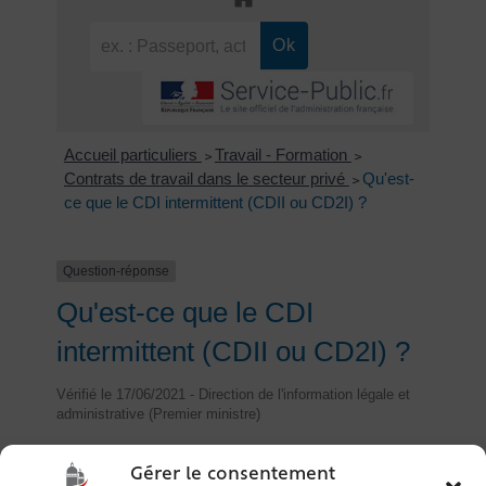
Accueil particuliers
Travail - Formation
>
>
Contrats de travail dans le secteur privé
Qu'est-
>
ce que le CDI intermittent (CDII ou CD2I) ?
Question-réponse
Qu'est-ce que le CDI
intermittent (CDII ou CD2I) ?
Vérifié le 17/06/2021 - Direction de l'information légale et
administrative (Premier ministre)
Le contrat de travail intermittent (CDII ou CD2I)
permet au salarié d'alterner des périodes travaillées
Gérer le consentement