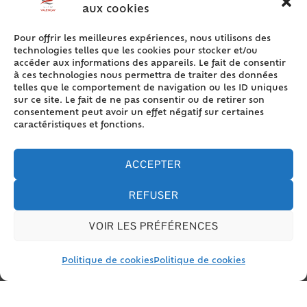
et des périodes non travaillées. Ce contrat peut être
aux cookies
conclu, sous conditions, dans des secteurs
connaissant d'importantes variations d'activité.
Pour offrir les meilleures expériences, nous utilisons des
technologies telles que les cookies pour stocker et/ou
accéder aux informations des appareils. Le fait de consentir
Tout replier
Tout déplier
à ces technologies nous permettra de traiter des données
telles que le comportement de navigation ou les ID uniques
Conditions
sur ce site. Le fait de ne pas consentir ou de retirer son
consentement peut avoir un effet négatif sur certaines
caractéristiques et fonctions.
Contrat de travail
ACCEPTER
Durée de travail
REFUSER
Rémunération
VOIR LES PRÉFÉRENCES
Droits du salarié
Politique de cookies
Politique de cookies