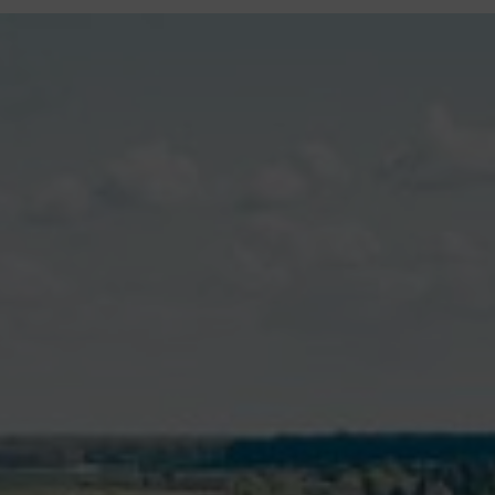
contenu
principal
Rdv CNI-PASSEPORT