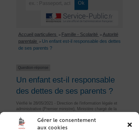
Accueil particuliers
Famille - Scolarité
Autorité
>
>
parentale
Un enfant est-il responsable des dettes
>
de ses parents ?
Question-réponse
Un enfant est-il responsable
des dettes de ses parents ?
Vérifié le 28/05/2021 - Direction de l'information légale et
administrative (Premier ministre), Ministère chargé de la
justice
Gérer le consentement
aux cookies
Le parent est vivant