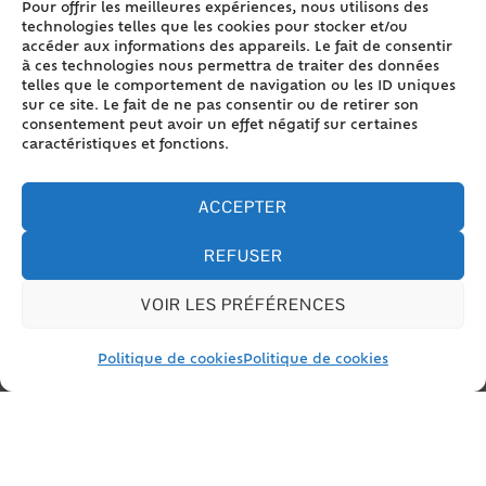
Pour offrir les meilleures expériences, nous utilisons des
Parent décédé (succession)
technologies telles que les cookies pour stocker et/ou
accéder aux informations des appareils. Le fait de consentir
à ces technologies nous permettra de traiter des données
Un enfant n'a pas à régler les dettes de ses parents,
telles que le comportement de navigation ou les ID uniques
quelle qu'en soit la nature : crédits impayés, dettes
sur ce site. Le fait de ne pas consentir ou de retirer son
de loyer, dommages-intérêts…
consentement peut avoir un effet négatif sur certaines
caractéristiques et fonctions.
Les parents s'engagent pour eux-mêmes et, en
conséquence, n'engagent pas leurs enfants.
ACCEPTER
Pour que les enfants soient responsables des dettes
contractées par leurs parents, il faut qu'ils se soient
REFUSER
engagés, par exemple en se portant garant de leurs
dettes dans un contrat de cautionnement. Cela
VOIR LES PRÉFÉRENCES
suppose un engagement volontaire (et écrit) de leur
part.
Politique de cookies
Politique de cookies
Textes de référence