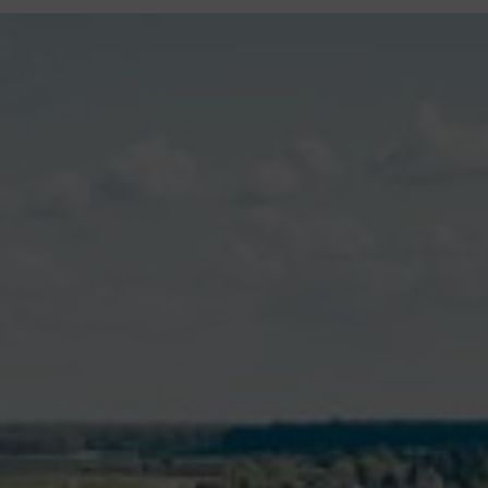
contenu
principal
Rdv CNI-PASSEPORT