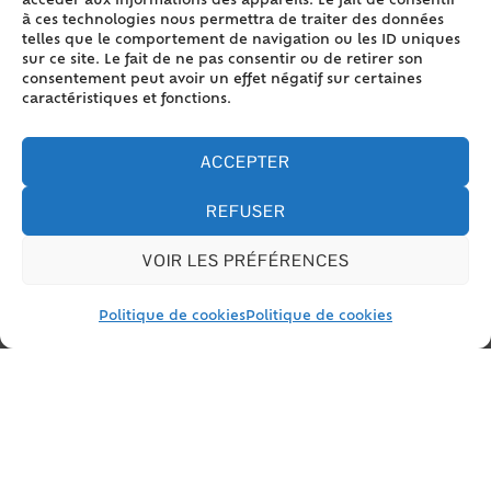
Congés et absences
accéder aux informations des appareils. Le fait de consentir
à ces technologies nous permettra de traiter des données
telles que le comportement de navigation ou les ID uniques
Droits et avantages du stagiaire
sur ce site. Le fait de ne pas consentir ou de retirer son
consentement peut avoir un effet négatif sur certaines
caractéristiques et fonctions.
À la fin du stage
ACCEPTER
REFUSER
Textes de référence
VOIR LES PRÉFÉRENCES
Politique de cookies
Politique de cookies
Services en ligne et formulaires
Questions ? Réponses !
Un stagiaire peut-il bénéficier du comité
social et économique (CSE) ?
Les stages en entreprise sont-ils pris en