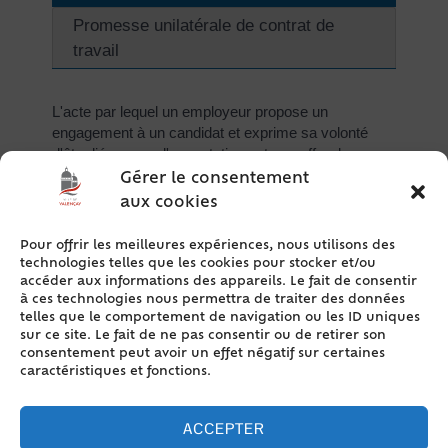
Promesse unilatérale de contrat de
travail
L'acte par lequel un employeur propose un
engagement à un candidat et exprime sa volonté
d'être lié en cas d'acceptation est une offre de
contrat de travail.
Gérer le consentement
aux cookies
L'engagement de l'employeur doit préciser les
éléments suivants sur le contrat de travail :
Pour offrir les meilleures expériences, nous utilisons des
Emploi proposé au candidat retenu (définition du
technologies telles que les cookies pour stocker et/ou
poste)
accéder aux informations des appareils. Le fait de consentir
Date d'entrée en fonction envisagée
à ces technologies nous permettra de traiter des données
telles que le comportement de navigation ou les ID uniques
Rémunération
sur ce site. Le fait de ne pas consentir ou de retirer son
Lieu de travail
consentement peut avoir un effet négatif sur certaines
caractéristiques et fonctions.
L'offre de contrat de travail peut être écrite, faite par
lettre, fax ou courrier électronique.
ACCEPTER
Le candidat peut accepter l'offre de contrat de travail