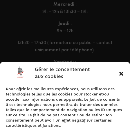
Mercredi :
9h – 12h & 13h30 – 19h
Jeudi :
9h – 12h
13h30 – 17h30 (fermeture au public – contact
uniquement par téléphone)
Vendredi :
9h – 12h & 13h30 – 16h30
Gérer le consentement
aux cookies
Pour offrir les meilleures expériences, nous utilisons des
ACCÈS RAPIDE
technologies telles que les cookies pour stocker et/ou
Accueil
accéder aux informations des appareils. Le fait de consentir
à ces technologies nous permettra de traiter des données
Contact
telles que le comportement de navigation ou les ID uniques
Plan du site
sur ce site. Le fait de ne pas consentir ou de retirer son
consentement peut avoir un effet négatif sur certaines
Mentions légales
caractéristiques et fonctions.