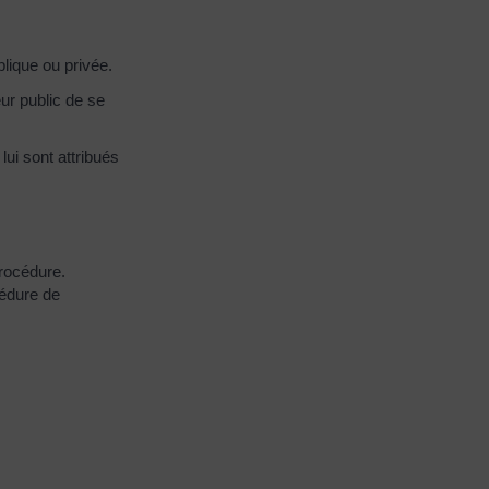
lique ou privée.
ur public de se
ui sont attribués
procédure.
cédure de