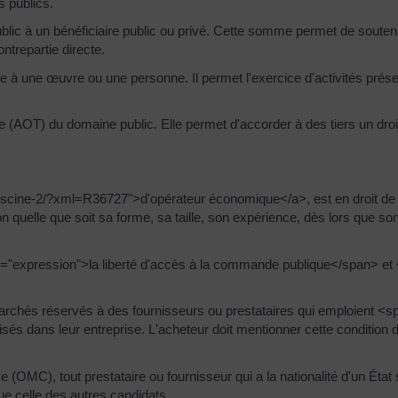
s publics.
ic à un bénéficiaire public ou privé. Cette somme permet de soutenir
ontrepartie directe.
e à une œuvre ou une personne. Il permet l'exercice d'activités présen
 (AOT) du domaine public. Elle permet d'accorder à des tiers un droi
s/piscine-2/?xml=R36727">d'opérateur économique</a>, est en droit de
ution quelle que soit sa forme, sa taille, son expérience, dès lors que son
="expression">la liberté d'accès à la commande publique</span> et
archés réservés à des fournisseurs ou prestataires qui emploient <s
és dans leur entreprise. L'acheteur doit mentionner cette condition d
OMC), tout prestataire ou fournisseur qui a la nationalité d'un État 
ue celle des autres candidats.