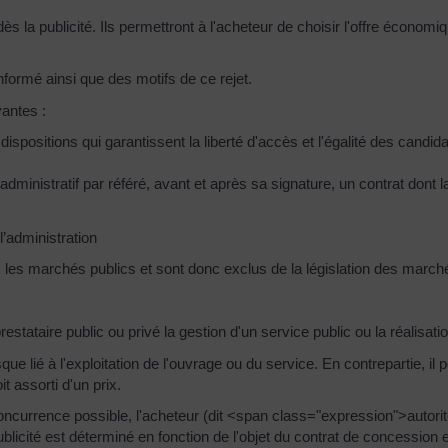
s la publicité. Ils permettront à l'acheteur de choisir l'offre économi
nformé ainsi que des motifs de ce rejet.
vantes :
dispositions qui garantissent la liberté d'accès et l'égalité des cand
administratif par référé, avant et après sa signature, un contrat dont l
l’administration
 les marchés publics et sont donc exclus de la législation des march
estataire public ou privé la gestion d'un service public ou la réalisati
ue lié à l'exploitation de l'ouvrage ou du service. En contrepartie, il 
it assorti d'un prix.
oncurrence possible, l'acheteur (dit <span class="expression">autori
licité est déterminé en fonction de l'objet du contrat de concession 