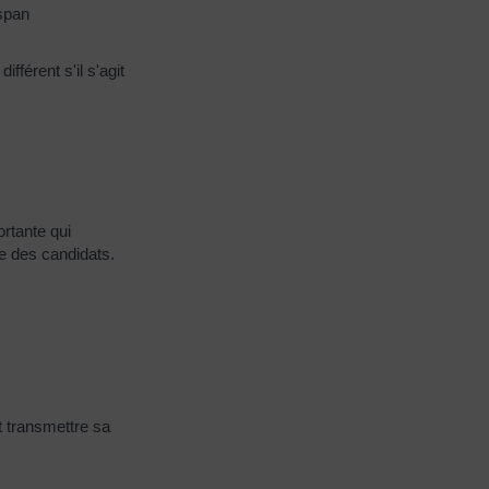
<span
férent s'il s'agit
ortante qui
e des candidats.
t transmettre sa