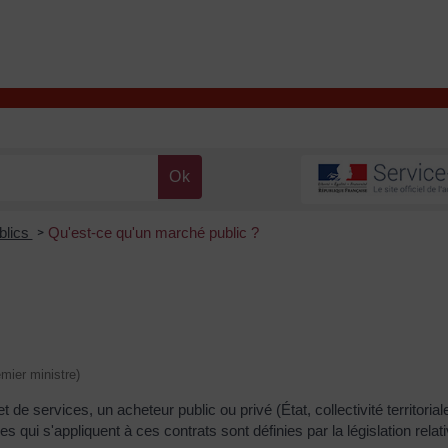
T
Contacter la mairie
DÉCOUVRIR VALENÇAY
MA MAIRIE
blics
Qu'est-ce qu'un marché public ?
>
emier ministre)
 services, un acheteur public ou privé (État, collectivité territoriale,
qui s'appliquent à ces contrats sont définies par la législation rela