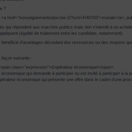
ce ?
ou <a href="/renseignements/piscine-2/?xml=R40703">morale</a>, pub
és qui répondent aux marchés publics mais rien n'interdit à un achete
ppliquent (égalité de traitement entre les candidats, notamment).
oir bénéficié d'avantages découlant des ressources ou des moyens qui l
 façon suivante :
e <span class="expression">d'opérateur économique</span>.
conomique qui demande à participer ou est invité à participer à la 
érateur économique qui présente une offre dans le cadre d'une pro