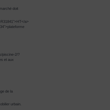
 marché doit
ml=R31841">HT</a>
634">plateforme
/piscine-2/?
es et aux
ge de la
bilier urbain.