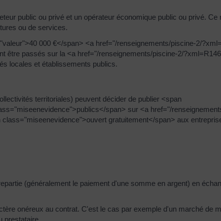
eteur public ou privé et un opérateur économique public ou privé. Ce
tures ou de services.
ss="valeur">40 000 €</span> <a href="/renseignements/piscine-2/?x
uvent être passés sur la <a href="/renseignements/piscine-2/?xml=R14
és locales et établissements publics.
llectivités territoriales) peuvent décider de publier <span
ass="miseenevidence">publics</span> sur <a href="/renseignements
 class="miseenevidence">ouvert gratuitement</span> aux entrepris
ntrepartie (généralement le paiement d'une somme en argent) en échan
tère onéreux au contrat. C'est le cas par exemple d'un marché de mo
 prestataire.