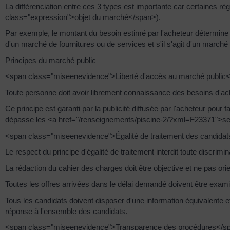
La différenciation entre ces 3 types est importante car certaines rè
class="expression">objet du marché</span>).
Par exemple, le montant du besoin estimé par l'acheteur détermine la
d'un marché de fournitures ou de services et s'il s'agit d'un marché
Principes du marché public
<span class="miseenevidence">Liberté d'accès au marché public
Toute personne doit avoir librement connaissance des besoins d'ac
Ce principe est garanti par la publicité diffusée par l'acheteur pou
dépasse les <a href="/renseignements/piscine-2/?xml=F23371">seuil
<span class="miseenevidence">Égalité de traitement des candida
Le respect du principe d'égalité de traitement interdit toute discrimi
La rédaction du cahier des charges doit être objective et ne pas orie
Toutes les offres arrivées dans le délai demandé doivent être examiné
Tous les candidats doivent disposer d'une information équivalente e
réponse à l'ensemble des candidats.
<span class="miseenevidence">Transparence des procédures</s