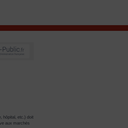
VIVRE À VALENÇAY
MES DÉMARCHES
 hôpital, etc.) doit
tive aux marchés