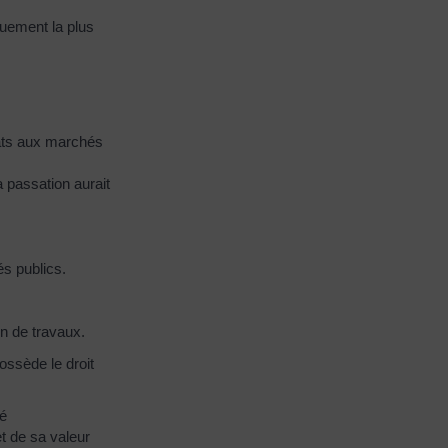
quement la plus
idats aux marchés
a passation aurait
és publics.
on de travaux.
possède le droit
té
et de sa valeur