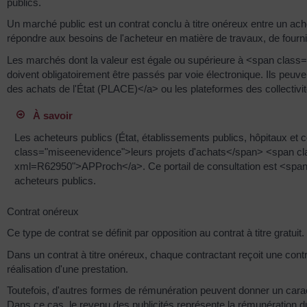
publics.
Un marché public est un contrat conclu à titre onéreux entre un ach
répondre aux besoins de l'acheteur en matière de travaux, de fourni
Les marchés dont la valeur est égale ou supérieure à <span cla
doivent obligatoirement être passés par voie électronique. Ils pe
des achats de l'État (PLACE)</a> ou les plateformes des collectivit
À savoir
Les acheteurs publics (État, établissements publics, hôpitaux et co
class="miseenevidence">leurs projets d'achats</span> <span cl
xml=R62950">APProch</a>. Ce portail de consultation est <span
acheteurs publics.
Contrat onéreux
Ce type de contrat se définit par opposition au contrat à titre gratuit.
Dans un contrat à titre onéreux, chaque contractant reçoit une co
réalisation d'une prestation.
Toutefois, d'autres formes de rémunération peuvent donner un carac
Dans ce cas, le revenu des publicités représente la rémunération du