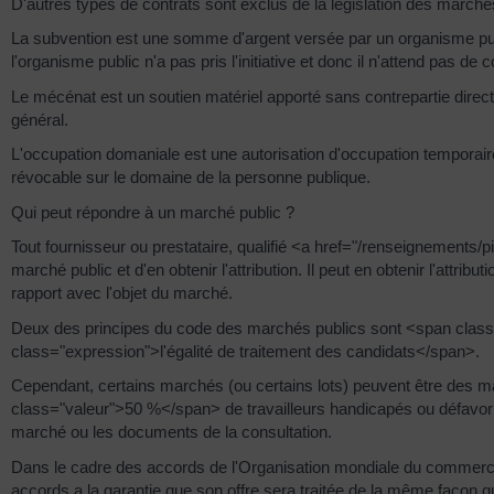
D'autres types de contrats sont exclus de la législation des marché
La subvention est une somme d'argent versée par un organisme publ
l'organisme public n'a pas pris l'initiative et donc il n'attend pas de c
Le mécénat est un soutien matériel apporté sans contrepartie direct
général.
L'occupation domaniale est une autorisation d'occupation temporaire
révocable sur le domaine de la personne publique.
Qui peut répondre à un marché public ?
Tout fournisseur ou prestataire, qualifié <a href="/renseignement
marché public et d'en obtenir l'attribution. Il peut en obtenir l'attrib
rapport avec l'objet du marché.
Deux des principes du code des marchés publics sont <span class
class="expression">l'égalité de traitement des candidats</span>.
Cependant, certains marchés (ou certains lots) peuvent être des m
class="valeur">50 %</span> de travailleurs handicapés ou défavoris
marché ou les documents de la consultation.
Dans le cadre des accords de l'Organisation mondiale du commerce (
accords a la garantie que son offre sera traitée de la même façon q