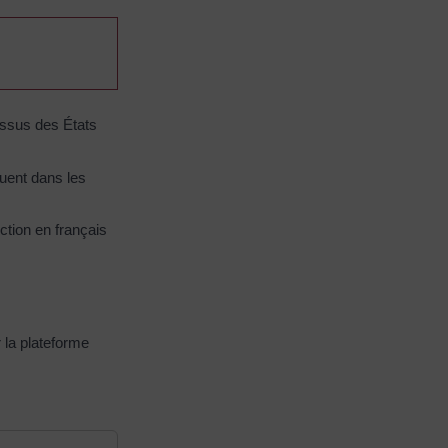
issus des États
quent dans les
uction en français
 la plateforme