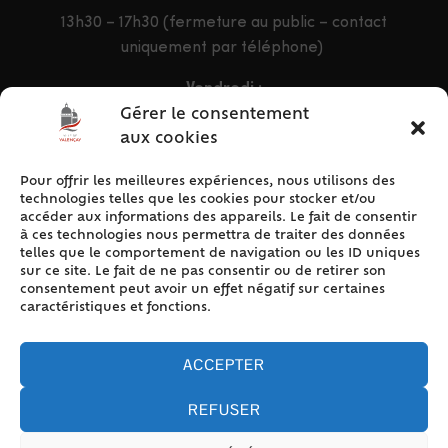
13h30 – 17h30 (fermeture au public – contact
uniquement par téléphone)
Vendredi :
9h – 12h & 13h30 – 16h30
Gérer le consentement
aux cookies
Pour offrir les meilleures expériences, nous utilisons des
ACCÈS RAPIDE
technologies telles que les cookies pour stocker et/ou
Accueil
accéder aux informations des appareils. Le fait de consentir
à ces technologies nous permettra de traiter des données
Contact
telles que le comportement de navigation ou les ID uniques
Plan du site
sur ce site. Le fait de ne pas consentir ou de retirer son
consentement peut avoir un effet négatif sur certaines
Mentions légales
caractéristiques et fonctions.
Traitement des données personnelles
Politique de cookies (UE)
ACCEPTER
REFUSER